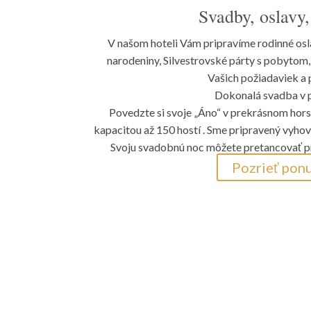
Svadby, oslavy,
V našom hoteli Vám pripravíme rodinné osla
narodeniny, Silvestrovské párty s pobytom,
Vašich požiadaviek a 
Dokonalá svadba v p
Povedzte si svoje „Áno“ v prekrásnom hors
kapacitou až 150 hostí . Sme pripravený vyh
Svoju svadobnú noc môžete pretancovať 
Pozrieť pon