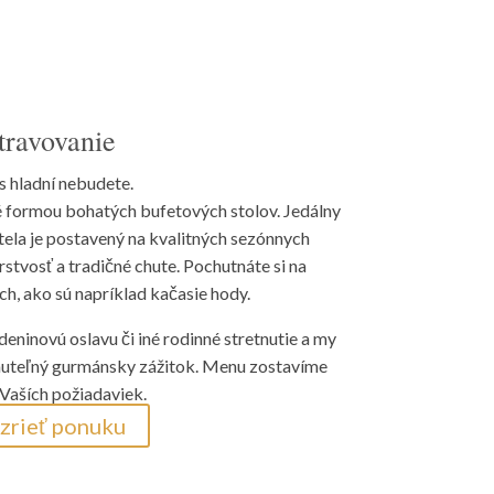
travovanie
s hladní nebudete.
é formou bohatých bufetových stolov. Jedálny
otela je postavený na kvalitných sezónnych
stvosť a tradičné chute. Pochutnáte si na
ch, ako sú napríklad kačasie hody.
deninovú oslavu či iné rodinné stretnutie a my
uteľný gurmánsky zážitok. Menu zostavíme
Vaších požiadaviek.
zrieť ponuku