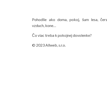
Pohodlie ako doma, pokoj, šum lesa, čers
vzduch, kone…
Čo viac treba k pokojnej dovolenke?
© 2023 Allweb, s.r.o.