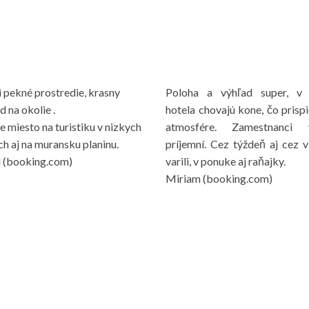
Niečo od spokojných klientov
 pekné prostredie, krasny
Poloha a výhľad super, v 
d na okolie .
hotela chovajú kone, čo prisp
 miesto na turistiku v nizkych
atmosfére. Zamestnanci 
ch aj na muransku planinu.
príjemní. Cez týždeň aj cez 
l (booking.com)
varili, v ponuke aj raňajky.
Miriam (booking.com)
otela.