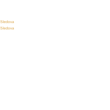
dete nás aj na
Sledova
Sledova