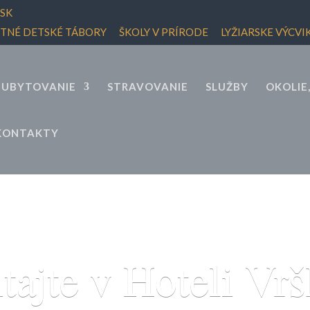
SK
ETNÉ DETSKÉ TÁBORY
ŠKOLY V PRÍRODE
LYŽIARSKE VÝCVI
UBYTOVANIE
STRAVOVANIE
SLUŽBY
OKOLIE
KONTAKTY
tajte v Hoteli Vr