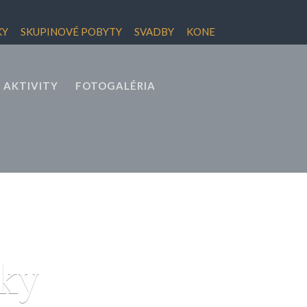
KY
SKUPINOVÉ POBYTY
SVADBY
KONE
, AKTIVITY
FOTOGALÉRIA
šky