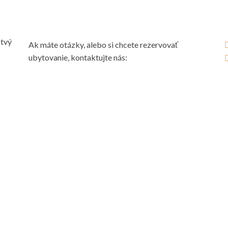
Info
Náj
tvý
Ak máte otázky, alebo si chcete rezervovať
ubytovanie, kontaktujte nás:
Adresa:
Clementisova 368, 976 67 Závadka nad Hronom
Tel. číslo: