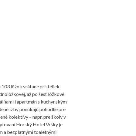
každodenného života.
žasnú cyklotúru. Radi privítame rodiny s deťmi, turistov, rybárov, 
organizovanie škôl v prírode a lyžiarskych výcvikov.
103 lôžok vrátane prísteliek.
dnolôžkovej, až po šesť lôžkové
pálňami i apartmán s kuchynským
dené izby ponúkajú pohodlie pre
lené kolektívy – napr. pre školy v
ubytovaní Horský Hotel Vršky je
 a bezplatnými toaletnými