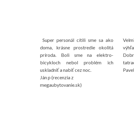
Super personál cítili sme sa ako
Velmi
doma, krásne prostredie okolitá
výhľa
príroda. Boli sme na elektro-
Dobre
bicykloch nebol problém ich
tatra
uskladniť a nabiť cez noc.
Pave
Ján p (recenzia z
megaubytovanie.sk)
Nahliadnite k nám z vtáčej perspektívy
Priblížte si detaily, pozrite si náš areál a nádhernú prírodu v okolí h