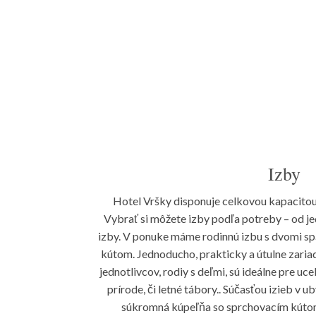
Strávte čas pri koňoch, alebo sa vyberte na ú
Izby
Hotel Vršky disponuje celkovou kapacitou 
Vybrať si môžete izby podľa potreby – od je
izby. V ponuke máme rodinnú izbu s dvomi s
kútom. Jednoducho, prakticky a útulne zaria
jednotlivcov, rodiy s deľmi, sú ideálne pre uce
prírode, či letné tábory.. Súčasťou izieb v 
súkromná kúpeľňa so sprchovacím kútom