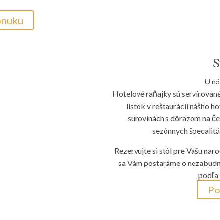
onuku
S
U ná
Hotelové raňajky sú servírovan
lístok v reštaurácii nášho h
surovinách s dôrazom na čer
sezónnych špecalitá
Rezervujte si stôl pre Vašu naro
sa Vám postaráme o nezabudn
podľa 
Po