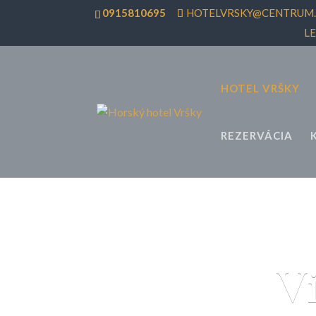
0915810695
HOTELVRSKY@CENTRUM.
L
HOTEL VRŠKY
REZERVÁCIA
Vi