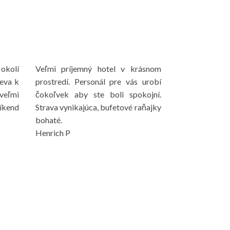
okolí
Veľmi príjemný hotel v krásnom
ieva k
prostredí. Personál pre vás urobí
veľmi
čokoľvek aby ste boli spokojní.
víkend
Strava vynikajúca, bufetové raňajky
bohaté.
Henrich P