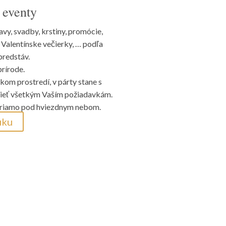
 eventy
vy, svadby, krstiny, promócie,
 Valentínske večierky, … podľa
predstáv.
rírode.
kom prostredí, v párty stane s
ovieť všetkým Vaším požiadavkám.
priamo pod hviezdnym nebom.
uku
Povedali o nás…