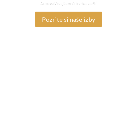
Atmosféra, ktorú treba zažiť
Pozrite si naše izby
Miesto, kam sa vždy radi vrátite
lesmi Národného parku Nízke Tatry a Národného parku Muránska p
vo dostupných aktivít, spolu s našimi profesionálnymi službami, s